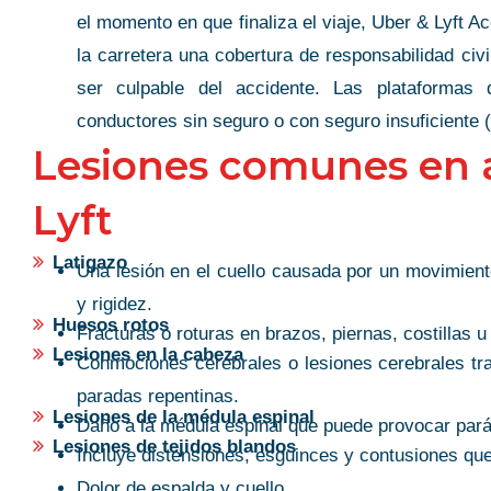
el momento en que finaliza el viaje, Uber & Lyft A
la carretera una cobertura de responsabilidad civ
ser culpable del accidente. Las plataformas 
THE ULTIMA
conductores sin seguro o con seguro insuficiente
K!
Lesiones comunes en 
PROFESSION
 quick with my case, Top
Lyft
Gina is the ultimate professi
sm & communication. Thank
an amazing job guiding my 
h Gina
Latigazo
throughout my nine-month ac
Una lesión en el cuello causada por un movimient
rtes
She made nine months feel l
y rigidez.
Huesos rotos
providing thorough answers 
Fracturas o roturas en brazos, piernas, costillas 
Lesiones en la cabeza
me on the legal and insuran
Conmociones cerebrales o lesiones cerebrales t
meeting her for the first time, I 
paradas repentinas.
Lesiones de la médula espinal
known her forever she’s so ki
Daño a la médula espinal que puede provocar parál
Lesiones de tejidos blandos
highly recommend Gina Rai
Incluye distensiones, esguinces y contusiones qu
exceptional customer service,
Dolor de espalda y cuello