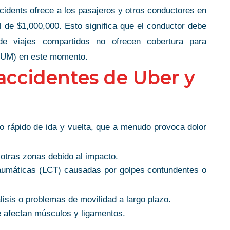
ccidents ofrece a los pasajeros y otros conductores en
il de $1,000,000. Esto significa que el conductor debe
de viajes compartidos no ofrecen cobertura para
TE
 (UM) en este momento.
PHENOMENAL
accidentes de Uber y
AL!
LAWYER!
onal, and she did
many questions
Gina, is a phenomenal lawyer with in-
cident journey.
o rápido de ida y vuelta, que a menudo provoca dolor
depth experience and poise. Without
ike 30-days by
Gina’s leadership, I’m unsure how I woul
while educating
u otras zonas debido al impacto.
have overcome the stress and uncertaint
ce process. When
raumáticas (LCT) causadas por golpes contundentes o
after a car accident. Not only did she full
felt like I’ve
support me throughout the process, she
nd. I would
isis o problemas de movilidad a largo plazo.
made sure that I was fully compensated
jman –
e afectan músculos y ligamentos.
and treated fairly. I highly recommend he
 client
to represent you!