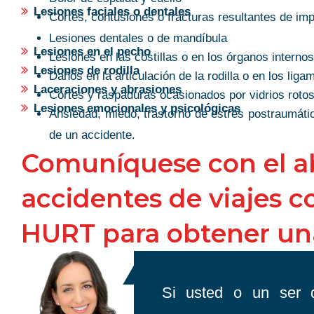
advocate, fights for what’s fai
Lesiones faciales o dentales
Cortes, contusiones o fracturas resultantes de impa
Xavier W. Richardson
Lesiones dentales o de mandíbula
Lesiones en el pecho
Lesiones en las costillas o en los órganos internos
Lesiones de rodilla
Daños en la articulación de la rodilla o en los lig
Laceraciones y abrasiones
Cortes y raspaduras ocasionados por vidrios rotos 
Lesiones emocionales y psicológicas
Ansiedad, miedo, trastorno de estrés postraumáti
de un accidente.
Comuníquese con el 
accidentes de viajes 
HURT para obtener una
Si usted o un ser q