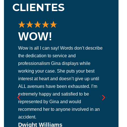
CLIENTES
WOW!
E
Wow is all I can say! Words don’t describe
La 
the dedication to service and
abo
professionalism Gina displays while
exc
working your case. She puts your best
gra
interest at heart and doesn’t give up until
la b
d
ALL avenues have been exhausted. I’m
abo
y
Ma
extremely happy and satisfied to be
y
represented by Gina and would
recommend her to anyone involved in an
accident.
r
Dwight Williams