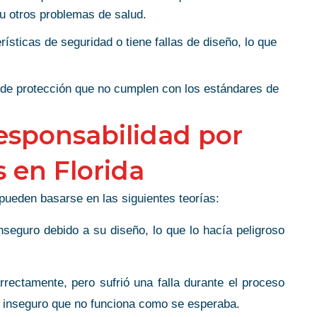
u otros problemas de salud.
sticas de seguridad o tiene fallas de diseño, lo que
EXCELENTE!
de protección que no cumplen con los estándares de
 don’t describe
La abogada Gina Raijman excelente
responsabilidad por
nd
aboga muy amable muy y su personal
ays while
excelentes pesos son super amables
 en Florida
s your best
gracias aboga muchas bendiciones
s
 give up until
la buscan a ella es su mejor opción la
pueden basarse en las siguientes teorías:
austed. I’m
abogado Gina muchas bendiciones
seguro debido a su diseño, lo que lo hacía peligroso
María luisa lagos medina
ed to be
ould
nvolved in an
rectamente, pero sufrió una falla durante el proceso
to inseguro que no funciona como se esperaba.