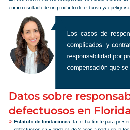
como resultado de un producto defectuoso y/o peligroso
Los casos de respon
complicados, y contra
responsabilidad por pr
compensación que se
Datos sobre responsab
defectuosos en Florid
Estatuto de limitaciones:
la fecha límite para prese
defectuosos en Florida es de 2 años a partir de la f