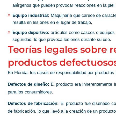
alérgenos que pueden provocar reacciones en la piel 
Equipo industrial:
Maquinaria que carece de caracterí
resulta en lesiones en el lugar de trabajo.
NOMENAL
WOW!
Equipo deportivo:
artículos como cascos o equipos 
seguridad, lo que provoca lesiones durante su uso.
Wow is all I can say! Words
YER!
Teorías legales sobre 
the dedication to service a
professionalism Gina displ
nomenal lawyer with in-
productos defectuosos
working your case. She put
nce and poise. Without
interest at heart and doesn’t
hip, I’m unsure how I would
En Florida, los casos de responsabilidad por productos 
ALL avenues have been exh
 the stress and uncertainty
Defectos de diseño:
El producto era inherentemente in
extremely happy and satisfi
ident. Not only did she fully
para los consumidores.
represented by Gina and w
roughout the process, she
recommend her to anyone i
t I was fully compensated
Defectos de fabricación:
El producto fue diseñado cor
accident.
irly. I highly recommend her
de fabricación, lo que llevó a la creación de un produc
Dwight Williams
ou!