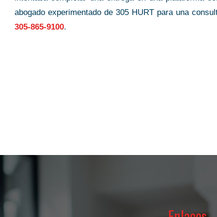
advocate, fights for what’s fai
abogado experimentado de 305 HURT para una consulta 
Xavier W. Richardson
305-865-9100
.
Enlaces