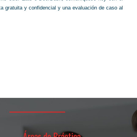
r!
Faith G.
gratuita y confidencial y una evaluación de caso al
Áreas de Práctica
Support