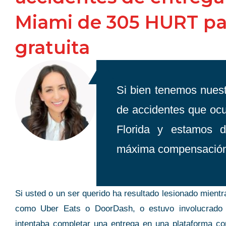
Miami de 305 HURT pa
gratuita
THE ULTIMA
K!
PROFESSION
 quick with my case, Top
Si bien tenemos nues
Gina is the ultimate professi
sm & communication. Thank
de accidentes que ocu
an amazing job guiding my 
h Gina
throughout my nine-month ac
rtes
Florida y estamos d
She made nine months feel l
máxima compensación
providing thorough answers 
me on the legal and insuran
meeting her for the first time, I 
known her forever she’s so ki
Si usted o un ser querido ha resultado lesionado mient
highly recommend Gina Rai
como Uber Eats o DoorDash, o estuvo involucrado 
exceptional customer service,
intentaba completar una entrega en una plataforma 