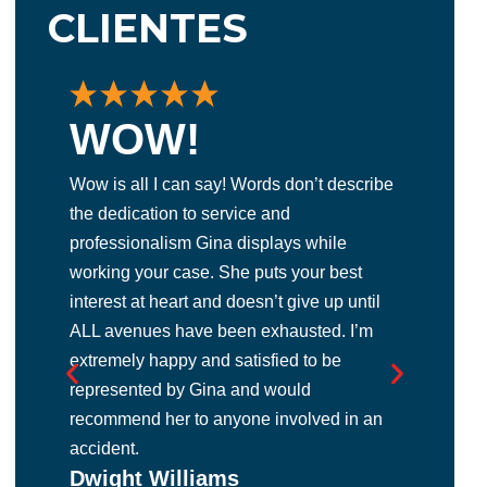
CLIENTES
WOW!
E
Wow is all I can say! Words don’t describe
La 
the dedication to service and
abo
professionalism Gina displays while
exc
working your case. She puts your best
gra
interest at heart and doesn’t give up until
la b
d
ALL avenues have been exhausted. I’m
abo
y
Ma
extremely happy and satisfied to be
y
represented by Gina and would
recommend her to anyone involved in an
accident.
r
Dwight Williams